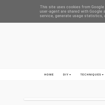
This site uses cookies from Google t
user-agent are shared with Google a
service, generate usage statistics,
HOME
DIY
TECHNIQUES