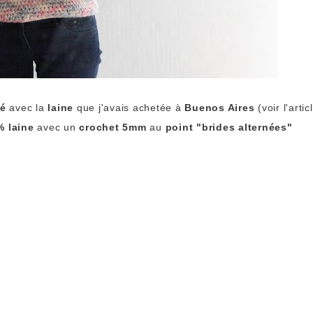
té
avec la
laine
que j'avais achetée à
Buenos Aires
(voir l'artic
% laine
avec un
crochet
5mm
au
point "brides alternées"