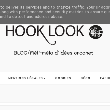
o deliver its services and to analyze traffic. Your IP add
long with performance and security metrics to ensure qua
 and to detect and address abuse.
MENTIONS LÉGALES
GOODIES
DÉCO
FASH