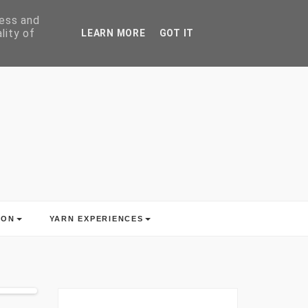
ress and
lity of
LEARN MORE
GOT IT
ION
YARN EXPERIENCES