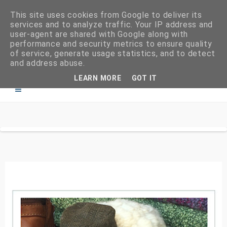
This site uses cookies from Google to deliver its
services and to analyze traffic. Your IP address and
user-agent are shared with Google along with
performance and security metrics to ensure quality
of service, generate usage statistics, and to detect
and address abuse.
LEARN MORE
GOT IT