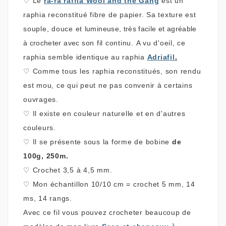
♡
Le
ra-ra raffia Wool and the Gang
est un
raphia reconstitué fibre de papier.
Sa texture est
souple, douce et
lumineuse,
très facile et agréable
à crocheter
avec
son fil continu. A vu d'oeil, ce
raphia semble identique au raphia
Adriafil
.
♡
Comme tous les raphia reconstitués, son rendu
est mou, ce qui peut ne pas convenir à certains
ouvrages.
♡
Il existe en couleur naturelle et en d'autres
couleurs.
♡
Il se présente sous la forme de bobine
de
100g, 250m
.
♡
Crochet 3,5 à 4,5 mm.
♡
Mon
échantillon 10/10 cm = crochet 5 mm, 14
ms, 14 rangs.
Avec ce fil vous pouvez crocheter beaucoup de