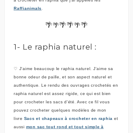
à crocheter en raphia que j'ai appelés les
Raffianimals
.
🌴
🌴🌴
🌴
🌴
🌴
1- Le raphia naturel :
♡
J'aime beaucoup le raphia naturel. J'aime sa
bonne odeur de paille, et son aspect naturel et
authentique. Le rendu des ouvrages crochetés en
raphia naturel est assez rigide, ce qui est bien
pour crocheter les sacs d'été. Avec ce fil vous
pouvez crocheter quelques modèles de mon
livre
Sacs et chapeaux à crocheter en raphia
et
aussi
mon sac tout rond et tout simple à