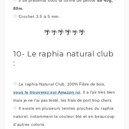
♡
Il se présente sous la forme de pelote
de 40g,
80m.
♡
Crochet 3,5 à 5 mm.
🌴
🌴🌴
🌴
🌴
🌴
10- Le raphia natural club
:
♡
Le raphia Natural Club,
100% Fibre de bois,
vous le trouverez sur Amazon ici
. I
l a l'air très bien
mais je ne l'ai pas testé, les frais de port trop chers.
♡
Il existe en plusieurs teintes proches du raphia
naturel, notamment la couleur blé et en beaucoup
d'autres coloris.