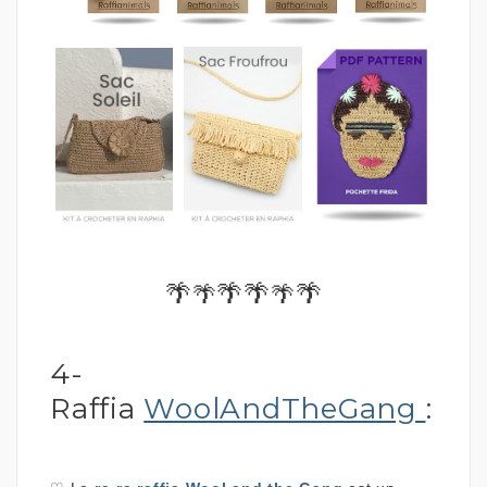
🌴
🌴🌴
🌴
🌴
🌴
4-
Raffia
WoolAndTheGang
: