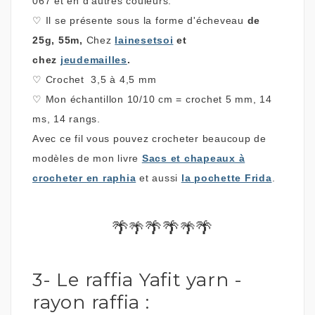
067 et en d'autres couleurs.
♡
Il se présente sous la forme d'écheveau
de
25g, 55m,
Chez
lainesetsoi
et
chez
jeudemailles
.
♡
Crochet 3,5 à 4,5 mm
♡
Mon
échantillon 10/10 cm = crochet 5 mm, 14
ms, 14 rangs.
Avec ce fil vous pouvez crocheter beaucoup de
modèles de mon livre
Sacs et chapeaux à
crocheter en raphia
et aussi
la pochette Frida
.
🌴
🌴🌴
🌴
🌴
🌴
3- Le raffia Yafit yarn -
rayon raffia :