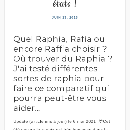
états !
JUIN 13, 2018
Quel Raphia, Rafia ou
encore Raffia choisir ?
Où trouver du Raphia ?
J'ai testé différentes
sortes de raphia pour
faire ce comparatif qui
pourra peut-être vous
aider...
Update (article mis à jour) le 6 mai 2021 :
🌴
Cet
été encore le raphia est très tendance dans la