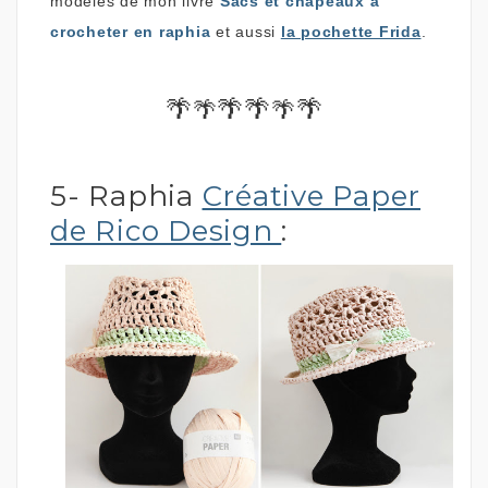
modèles de mon livre
Sacs et chapeaux à
crocheter en raphia
et aussi
la pochette Frida
.
🌴
🌴🌴
🌴
🌴
🌴
5- Raphia
Créative Paper
de Rico Design
: