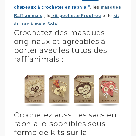
chapeaux à crocheter en raphia
"
, les
masques
Raffianimals
, le
kit pochette Froufrou
et le
kit
du sac à main Soleil
.
Crochetez des masques
originaux et agréables à
porter avec les tutos des
raffianimals :
Crochetez aussi les sacs en
raphia, disponibles sous
forme de kits sur la