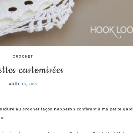
CROCHET
ettes customisées
AOÛT 10, 2015
ordure au crochet
façon
napperon
confèrent à ma petite
gar
ue.