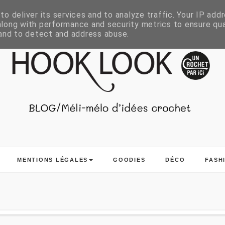
o deliver its services and to analyze traffic. Your IP add
long with performance and security metrics to ensure qua
 and to detect and address abuse.
MENTIONS LÉGALES
GOODIES
DÉCO
FASH