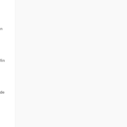
en
fin
 de