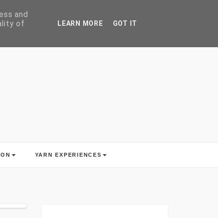
ress and
lity of
LEARN MORE
GOT IT
ION
YARN EXPERIENCES