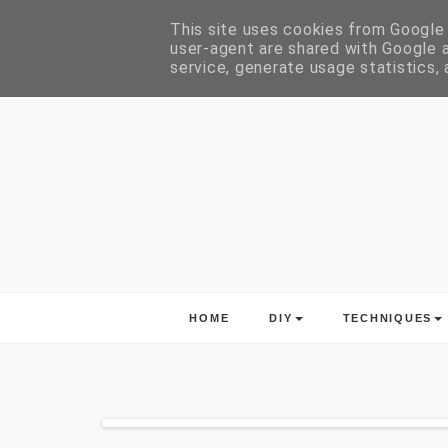
This site uses cookies from Google t
user-agent are shared with Google a
service, generate usage statistics,
HOME
DIY
TECHNIQUES