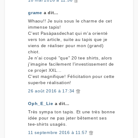
18 mai 2016 à 11:56
grame
a dit…
Whaou!! Je suis sous le charme de cet
immense tapis!
C'est Pasàpasdechat qui m'a orienté
vers ton article, suite au tapis que je
viens de réaliser pour mon (grand)
chiot.
Je n'ai coupé "que" 20 tee shirts, alors
j'imagine facilement l'investissement de
ce projet XXL...
C'est magnifique! Félicitation pour cette
superbe réalisation!
26 août 2016 à 17:34
Oph_E_Lie
a dit…
Très sympa ton tapis. Et une très bonne
idée pour ne pas jeter bêtement ses
tee-shirts usagés.
11 septembre 2016 à 11:57