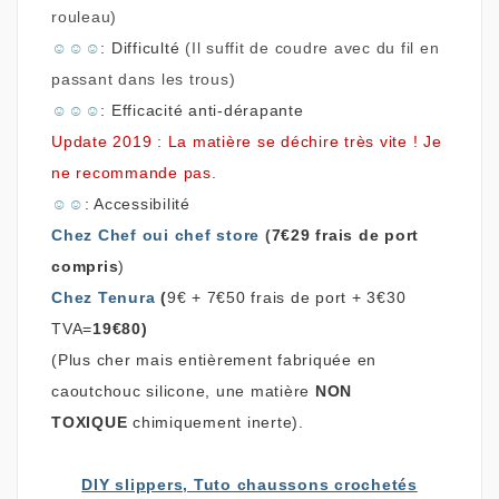
rouleau)
☺
☺
☺
: Difficulté
(Il suffit de coudre avec du fil en
passant dans les trous)
☺
☺
☺
: Efficacité anti-dérapante
Update 2019 : La matière se déchire très vite ! Je
ne recommande pas.
☺
☺
: Accessibilité
Chez Chef oui chef store
(
7€29 frais de port
compris
)
Chez Tenura
(
9€ + 7€50 frais de port +
3€30
TVA=
19€80)
(Plus cher mais entièrement fabriquée en
caoutchouc silicone, une matière
NON
TOXIQUE
chimiquement
inerte
).
DIY slippers, Tuto chaussons crochetés