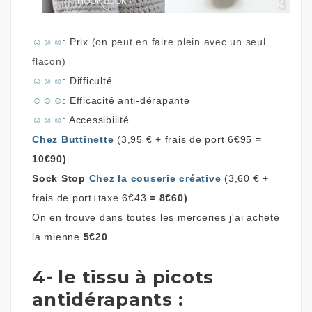
☺
☺
☺
: Prix
(on peut en faire plein avec un seul
flacon)
☺
☺
☺
: Difficulté
☺
☺
☺
: Efficacité anti-dérapante
☺
☺
☺
: Accessibilité
Chez Buttinette
(
3,95 € + frais de port 6€95
=
10€90)
Sock Stop
Chez la couserie créative
(
3,60 € +
frais de port+taxe 6€43
= 8€60)
On en trouve dans toutes les merceries j'ai acheté
la mienne
5€20
4- le tissu à picots
antidérapants :