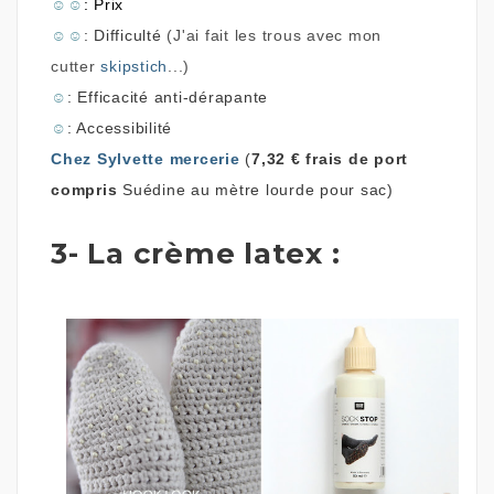
☺
☺
: Prix
☺
☺
: Difficulté
(J'ai fait les trous avec mon
cutter
skipstich
...)
☺
: Efficacité anti-dérapante
☺
: Accessibilité
Chez Sylvette mercerie
(
7,32 € frais de port
compris
Suédine au mètre lourde pour sac
)
3- La crème latex :