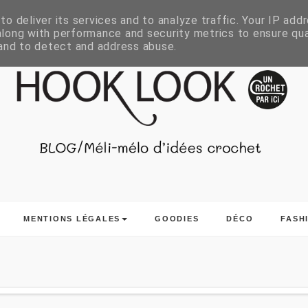
o deliver its services and to analyze traffic. Your IP add
long with performance and security metrics to ensure qua
 and to detect and address abuse.
MENTIONS LÉGALES
GOODIES
DÉCO
FASH