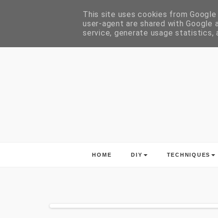
This site uses cookies from Google t
user-agent are shared with Google a
service, generate usage statistics,
HOME
DIY
TECHNIQUES