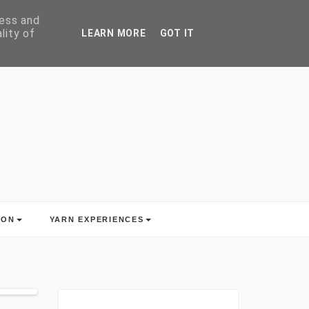
ress and
lity of
LEARN MORE
GOT IT
ION
YARN EXPERIENCES