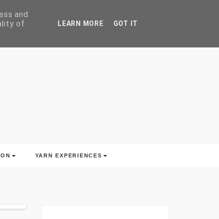
ress and
lity of
LEARN MORE
GOT IT
ION
YARN EXPERIENCES