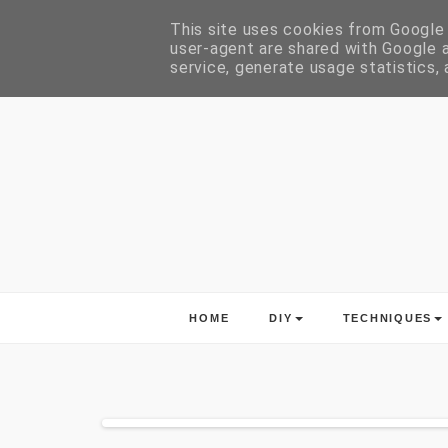
This site uses cookies from Google t
user-agent are shared with Google a
service, generate usage statistics,
HOME
DIY
TECHNIQUES