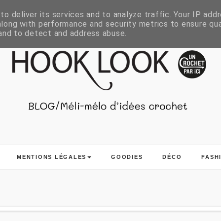
o deliver its services and to analyze traffic. Your IP add
long with performance and security metrics to ensure qua
 and to detect and address abuse.
MENTIONS LÉGALES
GOODIES
DÉCO
FASH