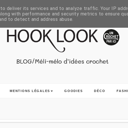
o deliver its services and to analyze traffic. Your IP add
long with performance and security metrics to ensure qua
 and to detect and address abuse.
MENTIONS LÉGALES
GOODIES
DÉCO
FASH