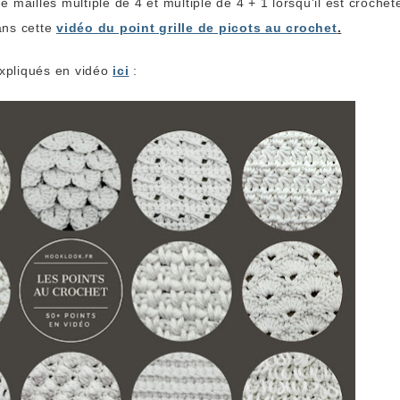
mailles multiple de 4 et multiple de 4 + 1 lorsqu'il est crochet
ans cette
vidéo du point grille de picots au crochet
.
expliqués en vidéo
ici
: