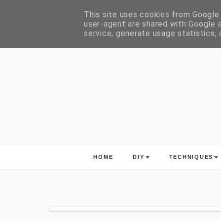
This site uses cookies from Google t
user-agent are shared with Google a
service, generate usage statistics,
HOME
DIY
TECHNIQUES