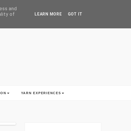
ress and
lity of
LEARN MORE
GOT IT
ION
YARN EXPERIENCES