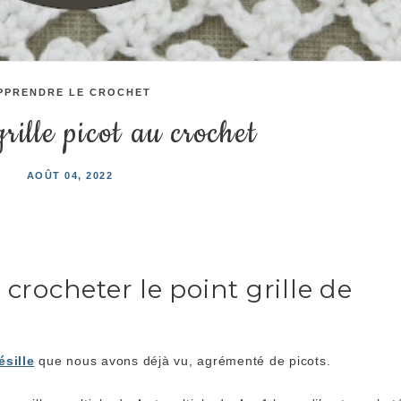
PPRENDRE LE CROCHET
rille picot au crochet
AOÛT 04, 2022
ocheter le point grille de
ésille
que nous avons déjà vu, agrémenté de picots.