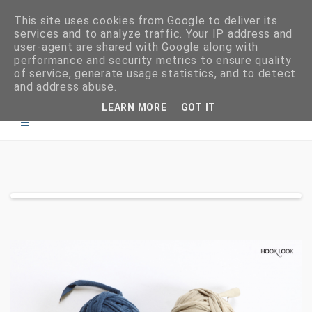
This site uses cookies from Google to deliver its
services and to analyze traffic. Your IP address and
user-agent are shared with Google along with
performance and security metrics to ensure quality
of service, generate usage statistics, and to detect
and address abuse.
LEARN MORE
GOT IT