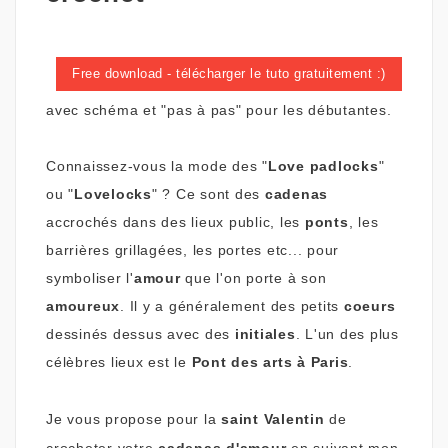
Free download - télécharger le tuto gratuitement :)
avec schéma et "pas à pas" pour les
débutantes
.
Connaissez-vous la mode des "
Love padlocks
"
ou "
Lovelocks
" ?
Ce sont des
cadenas
accrochés dans des lieux public, les
ponts
, les
barrières grillagées, les portes etc...
pour
symboliser l'
amour
que l'on porte à son
amoureux
.
Il y a généralement des petits
coeurs
dessinés dessus avec des
initiales
. L'un des plus
célèbres lieux est le
Pont des arts à Paris
.
Je vous propose
pour la
saint Valentin
de
crocheter votre
cadenas d'amour
en suivant mon