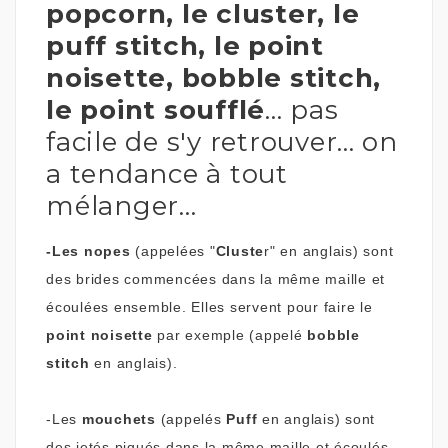
popcorn, le cluster, le
puff stitch, le point
noisette, bobble stitch,
le point soufflé
... pas
facile de s'y retrouver... on
a tendance à tout
mélanger...
-Les nopes
(appelées "
Cluste
r" en anglais) sont
des brides commencées dans la même maille et
écoulées ensemble. Elles servent pour faire le
point noisette
par exemple (appelé
bobble
stitch
en anglais).
-Les
mouchets
(appelés
Puff
en anglais) sont
des jetés piqués dans la même maille et écoulés