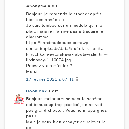
Anonyme a dit…
Bonjour, je reprends le crochet après
bien des années :)
Je suis tombée sur un modèle qui me
plait, mais je n’arrive pas à traduire le
diagramme
https://handmadebase.com/wp-
content/uploads/data/kru4ok-ru-tunika-
kryuchkom-avtorskaya-rabota-valentiny-
litvinovoy-1110674.jpg
Pouvez vous m’aider ?
Merci
17 février 2021 à 07:41
Hooklook
a dit…
Bonjour, malheureusement le schéma
est beaucoup trop pixelisé, on ne voit
pas grand chose... Vous ne m'épargnez
pas !
Mais je veux bien essayer de relever le
défi...