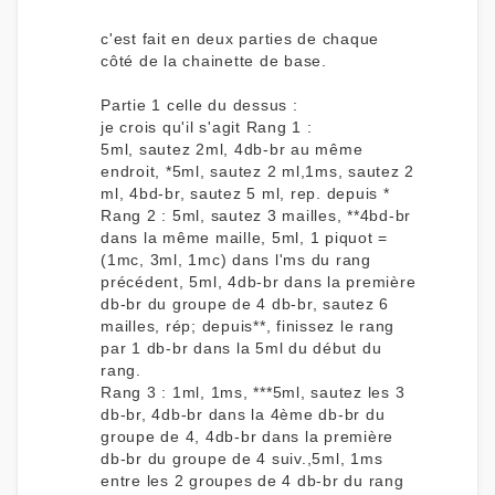
c'est fait en deux parties de chaque
côté de la chainette de base.
Partie 1 celle du dessus :
je crois qu'il s'agit Rang 1 :
5ml, sautez 2ml, 4db-br au même
endroit, *5ml, sautez 2 ml,1ms, sautez 2
ml, 4bd-br, sautez 5 ml, rep. depuis *
Rang 2 : 5ml, sautez 3 mailles, **4bd-br
dans la même maille, 5ml, 1 piquot =
(1mc, 3ml, 1mc) dans l'ms du rang
précédent, 5ml, 4db-br dans la première
db-br du groupe de 4 db-br, sautez 6
mailles, rép; depuis**, finissez le rang
par 1 db-br dans la 5ml du début du
rang.
Rang 3 : 1ml, 1ms, ***5ml, sautez les 3
db-br, 4db-br dans la 4ème db-br du
groupe de 4, 4db-br dans la première
db-br du groupe de 4 suiv.,5ml, 1ms
entre les 2 groupes de 4 db-br du rang