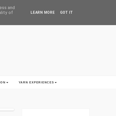
ress and
lity of
LEARN MORE
GOT IT
ION
YARN EXPERIENCES