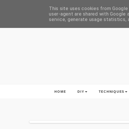
This site uses cookies from Google t
user-agent are shared with Google a
service, generate usage statistics,
HOME
DIY
TECHNIQUES