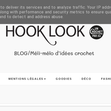
o deliver its services and to analyze traffic. Your IP add
long with performance and security metrics to ensure qua
 and to detect and address abuse.
MENTIONS LÉGALES
GOODIES
DÉCO
FASH