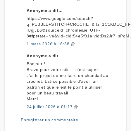
Anonyme a dit…
https://www.google.com/search?
q=PEBBLE+STITCH+CROCHET&rlz=1C1KDEC_fr
iUgjJBw&sourceid=chrome&ie=UTF-
8#fpstate=ive&vld=cid:54e5f01a,vid:Ds2Jr7_sPqM,
1 mars 2026 à 16:38
Anonyme a dit…
Bonjour !
Bravo pour votre site… c’est super !
J’ai le projet de me faire un chandail au
crochet. Est-ce possible d’avoir un
patron et quelle est le point à utiliser
pour un beau travail
Merci
24 juillet 2026 à 01:17
Enregistrer un commentaire