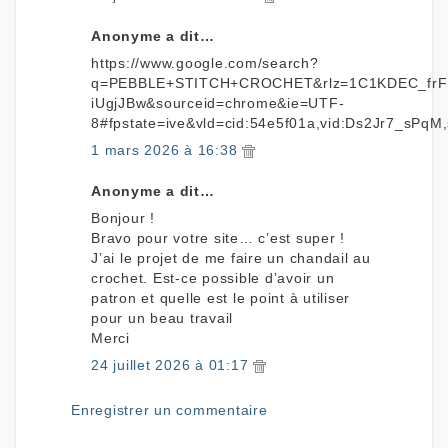
Anonyme a dit…
https://www.google.com/search?
q=PEBBLE+STITCH+CROCHET&rlz=1C1KDEC_fr
iUgjJBw&sourceid=chrome&ie=UTF-
8#fpstate=ive&vld=cid:54e5f01a,vid:Ds2Jr7_sPqM,
1 mars 2026 à 16:38
Anonyme a dit…
Bonjour !
Bravo pour votre site… c’est super !
J’ai le projet de me faire un chandail au
crochet. Est-ce possible d’avoir un
patron et quelle est le point à utiliser
pour un beau travail
Merci
24 juillet 2026 à 01:17
Enregistrer un commentaire